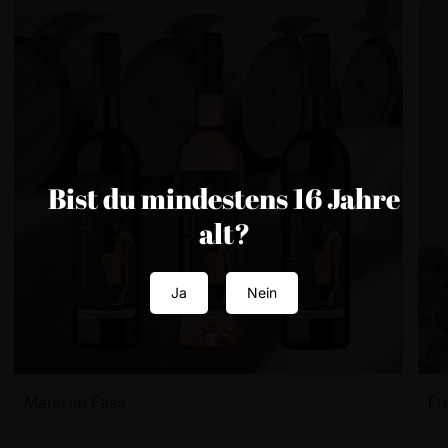
Bist du mindestens 16 Jahre
alt?
Ja
Nein
Mann im Fass
Fr