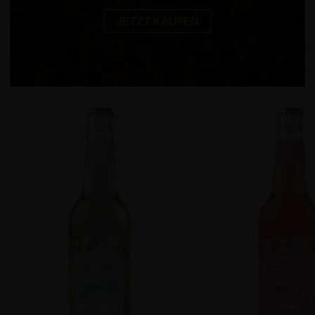
JETZT KAUFEN
BLÜTENTRAUM
BLÜTENTRAUM
SPRITZ
SPRITZ
Limette
Grapefruit
&
Tonic