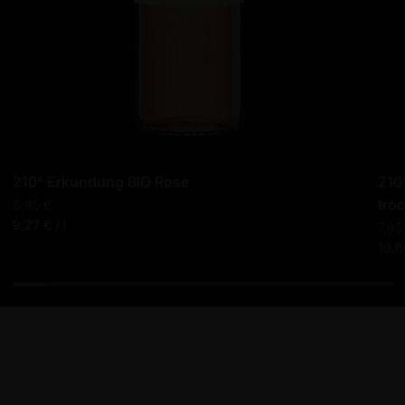
210° Erkundung BIO Rosé
210
tro
6,95 €
Stückpreis
pro
9,27 €
/
l
7,95
Stüc
10,