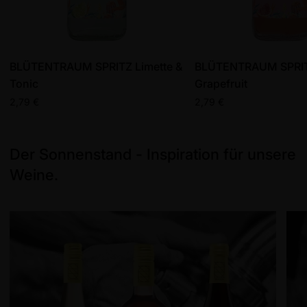
BLÜTENTRAUM SPRITZ Limette &
BLÜTENTRAUM SPRI
Tonic
Grapefruit
2,79 €
2,79 €
Stückpreis
pro
Stückpreis
pro
8,45 €
/
l
8,45 €
/
l
Der Sonnenstand - Inspiration für unsere
Weine.