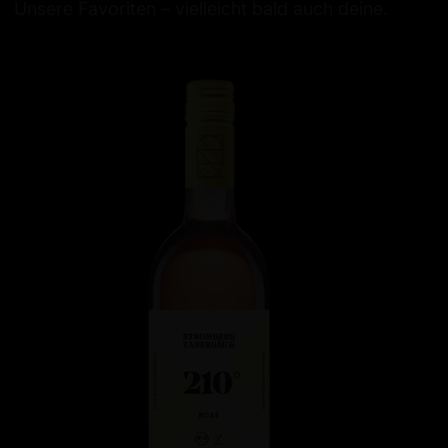
Unsere Favoriten – vielleicht bald auch deine.
210°
210
Erkundung
Erk
BIO
ORT
Rosé
Lem
Mer
tro