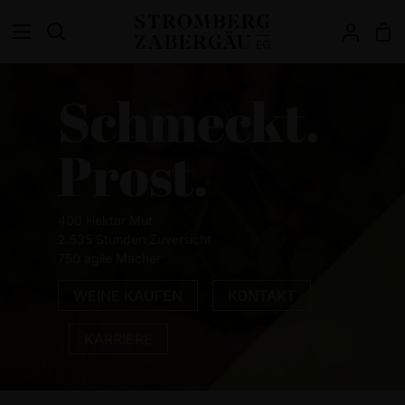
Direkt
Ei
zum
Suchen
Mein
Inhalt
Accou
Schmeckt.
Prost.
400 Hektar Mut
2.535 Stunden Zuversicht
750 agile Macher
WEINE KAUFEN
KONTAKT
KARRIERE
Dieser Bereich hat zur Zeit keinen Inhalt. Füge